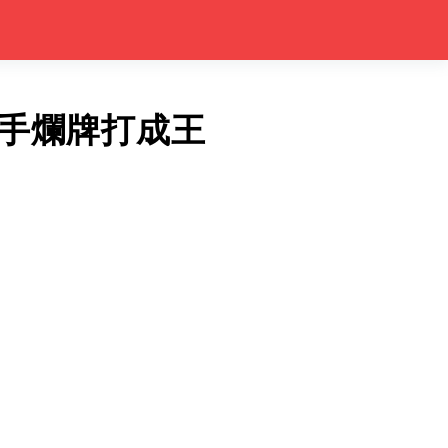
手爛牌打成王