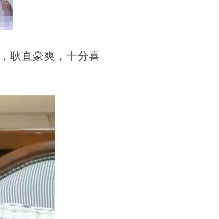
，耿直豪爽，十分喜