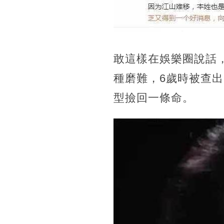
敢這樣在娛樂圈說話
種磨難，6歲時被查
型撿回一條命。