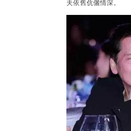
夫依舊伉儷情深。