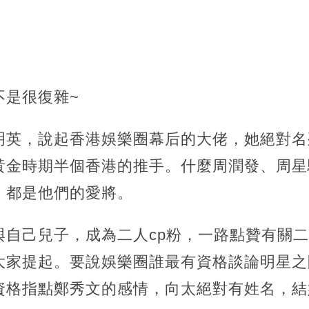
不是很復雜~
明英，說起香港娛樂圈幕后的大佬，她絕對名
黃金時期半個香港的推手。什麼周潤發、周星
，都是他們的愛將。
自己兒子，成為二人cp粉，一路點贊有關二
大家提起。要說娛樂圈誰最有資格談論明星之
資格指點鄭秀文的感情，向太絕對有姓名，結