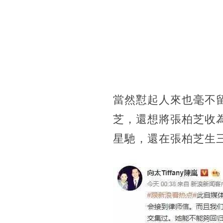
當然懟起人來也毫不
芝，還想將張柏芝收
星馳，還在張柏芝生