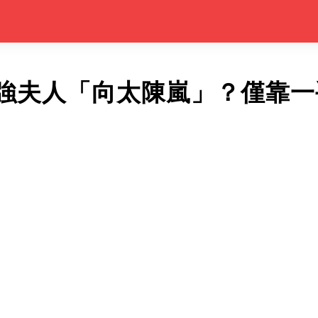
強夫人「向太陳嵐」？僅靠一