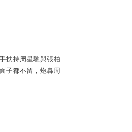
手扶持周星馳與張柏
面子都不留，炮轟周