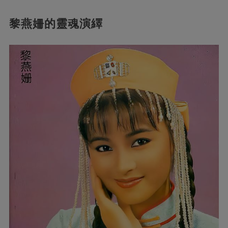
黎燕姍的靈魂演繹