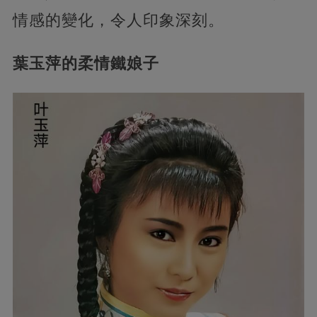
情感的變化，令人印象深刻。
葉玉萍的柔情鐵娘子