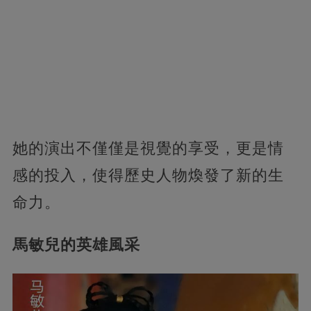
她的演出不僅僅是視覺的享受，更是情
感的投入，使得歷史人物煥發了新的生
命力。
馬敏兒的英雄風采