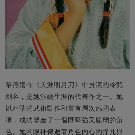
黎燕姍在《天涯明月刀》中扮演的冷艷
劍客，是她演藝生涯的代表作之一。她
以精準的武術動作和富有層次感的表
演，成功塑造了一個既堅強又脆弱的角
色。她的眼神傳遞著角色內心的掙扎與