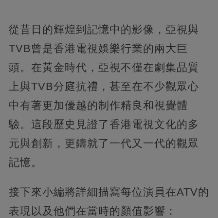
從昔日的輝煌到記憶中的影像，亞視與
TVB曾是香港電視娛樂行業的兩大巨
頭。在黃金時代，亞視不僅在劇集品質
上與TVB分庭抗禮，甚至在不少觀眾心
中有著更加優越的制作精良和視覺體
驗。這段歷史見證了香港電視文化的多
元與創新，更鑄就了一代又一代的觀眾
記憶。
接下來小編將詳細描寫每位演員在ATV的
表現以及他們在當時的顏值影響：