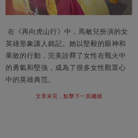
在《再向虎山行》中，馬敏兒扮演的女
英雄形象讓人銘記。她以堅毅的眼神和
果敢的行動，完美詮釋了女性在戰火中
的勇氣和堅強，成為了很多女性觀眾心
中的英雄典范。
文章未完，點擊下一頁繼續