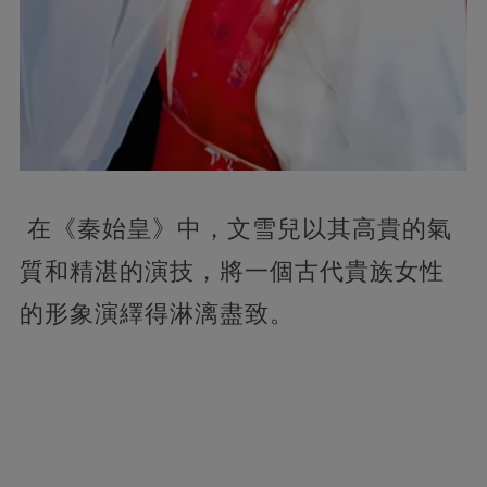
在《秦始皇》中，文雪兒以其高貴的氣
質和精湛的演技，將一個古代貴族女性
的形象演繹得淋漓盡致。