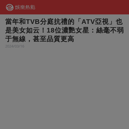
當年和TVB分庭抗禮的「ATV亞視」也
是美女如云！18位濃艷女星：絲毫不弱
于無線，甚至品質更高
2024/03/16